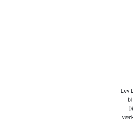
Lev L
bl
D
værk