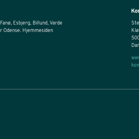
Ko
Fanø, Esbjerg, Billund, Varde
Ste
r Odense. Hjemmesiden
Klø
50
Da
www
kon