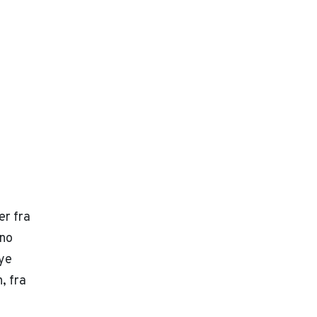
er fra
eno
ye
, fra