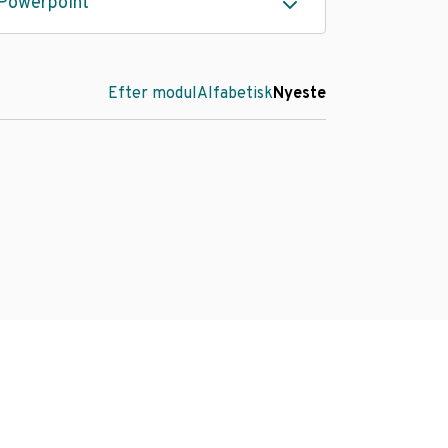
Powerpoint
Efter modul
Alfabetisk
Nyeste