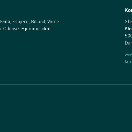
Ko
Fanø, Esbjerg, Billund, Varde
Ste
r Odense. Hjemmesiden
Klø
50
Da
www
kon