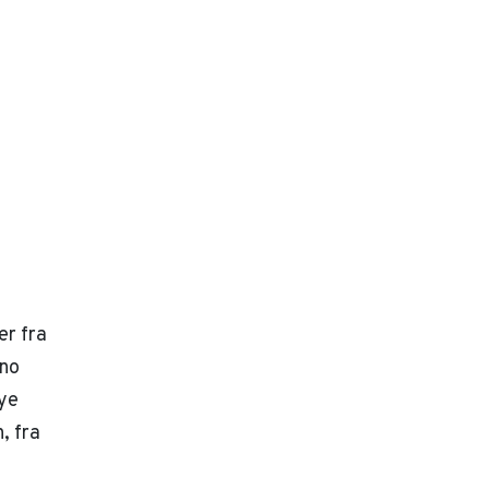
er fra
eno
ye
, fra