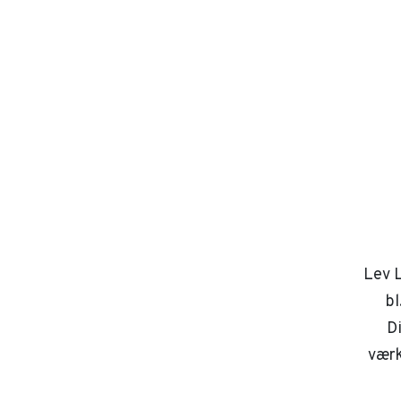
Lev L
bl
D
værk