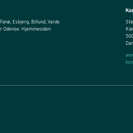
Ko
Fanø, Esbjerg, Billund, Varde
Ste
r Odense. Hjemmesiden
Klø
50
Da
www
kon