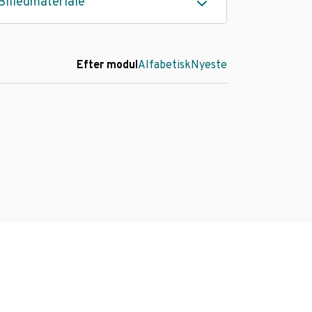
Billedmateriale
Efter modul
Alfabetisk
Nyeste