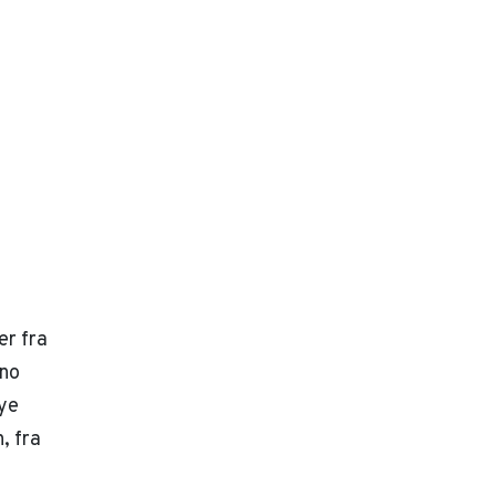
er fra
eno
ye
, fra