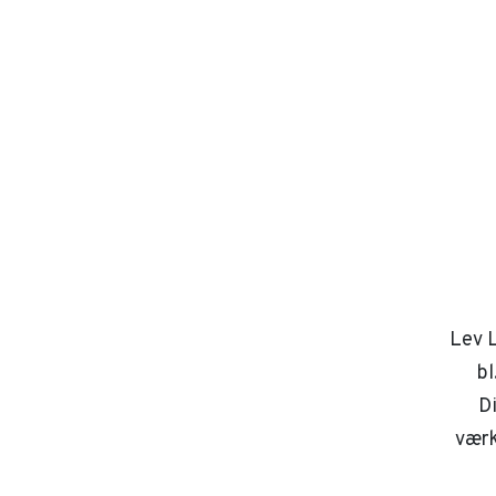
Lev L
bl
D
værk