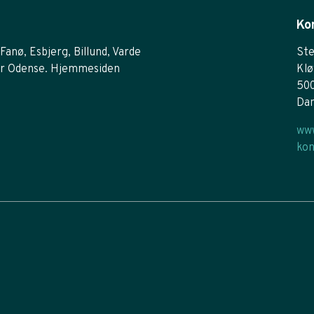
Ko
Fanø, Esbjerg, Billund, Varde
Ste
r Odense. Hjemmesiden
Klø
50
Da
www
kon