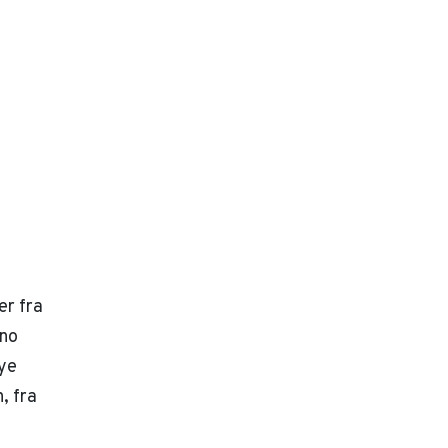
er fra
eno
ye
, fra