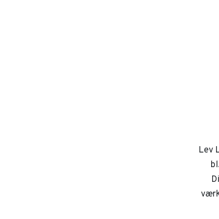
Lev L
bl
D
værk