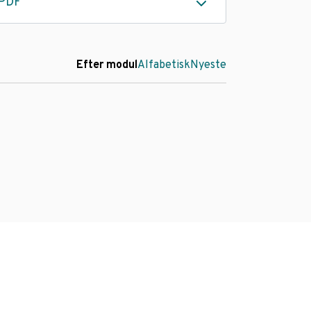
PDF
Efter modul
Alfabetisk
Nyeste