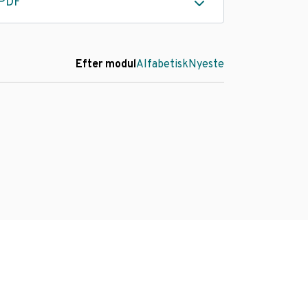
PDF
Efter modul
Alfabetisk
Nyeste