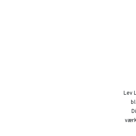
Lev L
bl
D
værk