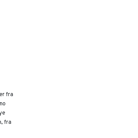
er fra
eno
ye
, fra