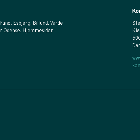
Ko
Fanø, Esbjerg, Billund, Varde
Ste
r Odense. Hjemmesiden
Klø
50
Da
www
kon