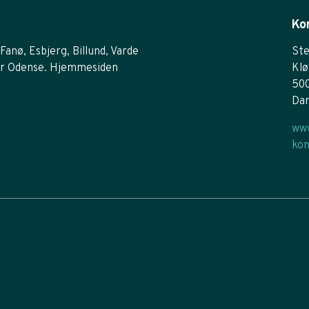
Ko
Fanø, Esbjerg, Billund, Varde
Ste
r Odense. Hjemmesiden
Klø
50
Da
www
kon