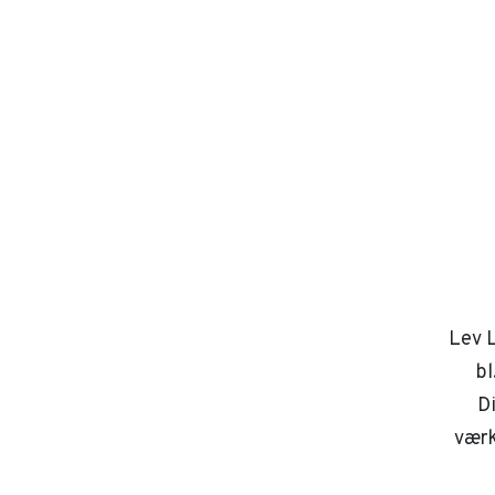
Lev L
bl
D
værk