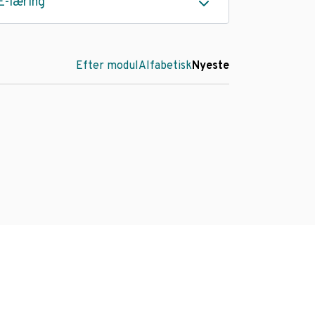
E-læring
Efter modul
Alfabetisk
Nyeste