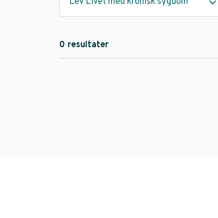
Lev Livet med kronisk sygdom
0 resultater