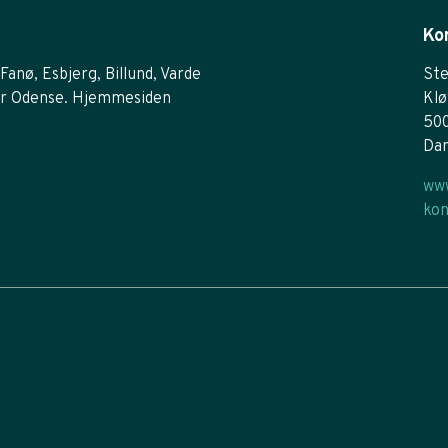
Ko
Fanø, Esbjerg, Billund, Varde
Ste
r Odense. Hjemmesiden
Klø
50
Da
www
kon