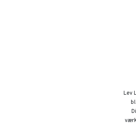
Lev L
bl
D
værk