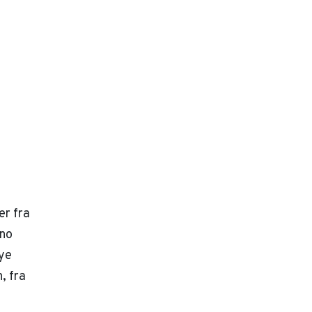
er fra
eno
ye
, fra