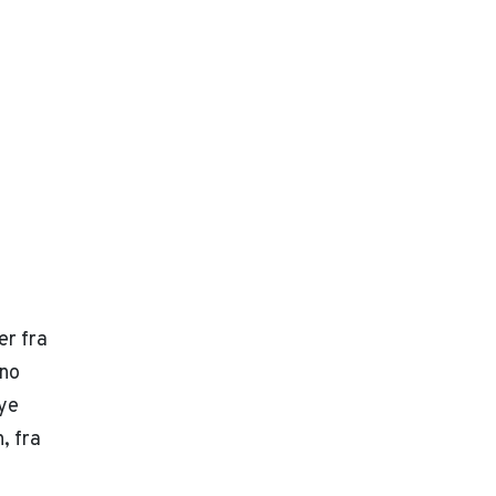
er fra
eno
ye
, fra