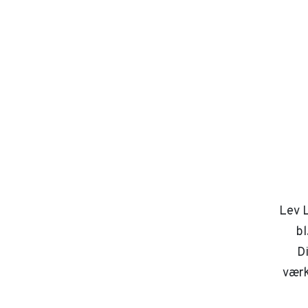
Lev L
bl
D
værk