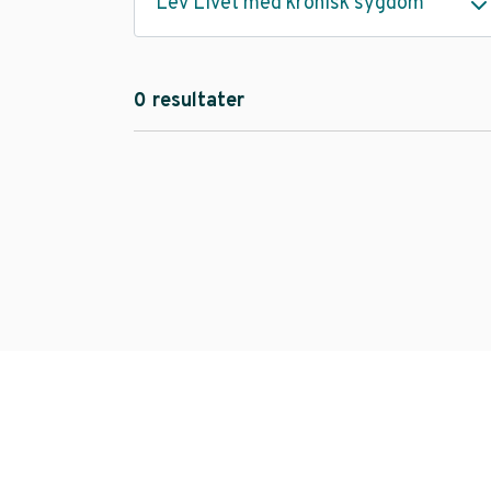
Lev Livet med kronisk sygdom
0 resultater