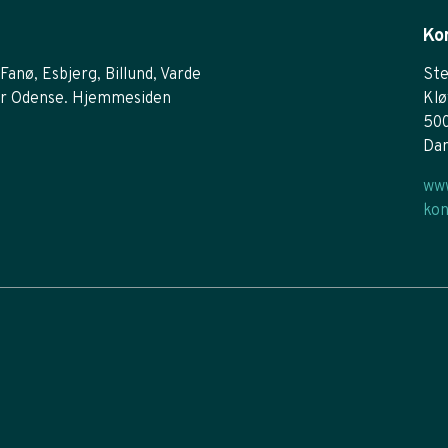
Ko
Fanø, Esbjerg, Billund, Varde
Ste
r Odense. Hjemmesiden
Klø
50
Da
www
kon