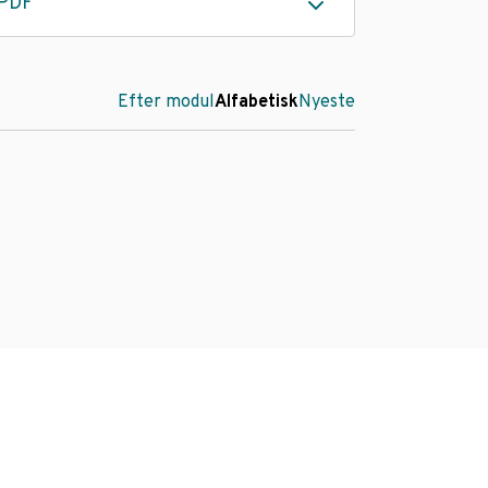
PDF
Efter modul
Alfabetisk
Nyeste