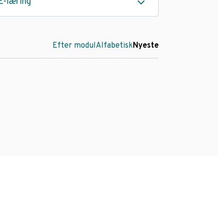
E-læring
Efter modul
Alfabetisk
Nyeste