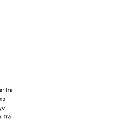
er fra
eno
ye
, fra