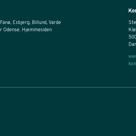
Ko
Fanø, Esbjerg, Billund, Varde
Ste
r Odense. Hjemmesiden
Klø
50
Da
www
kon