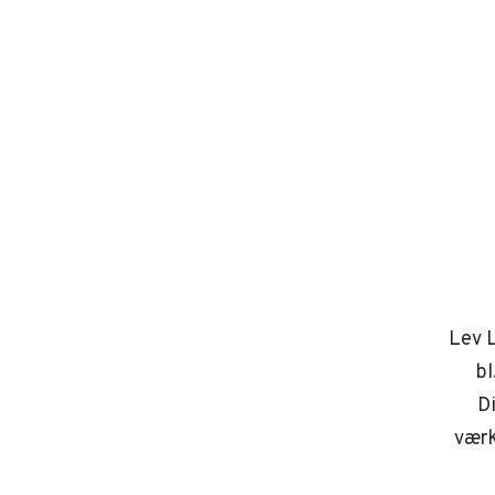
Lev L
bl
D
værk