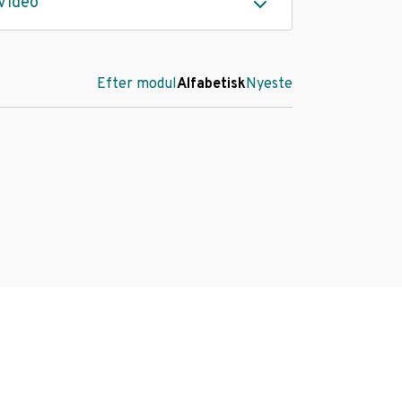
Video
Efter modul
Alfabetisk
Nyeste