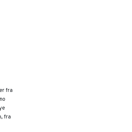
er fra
eno
ye
, fra