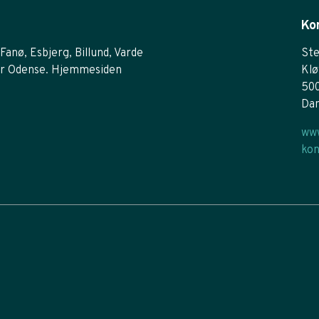
Ko
Fanø, Esbjerg, Billund, Varde
Ste
r Odense. Hjemmesiden
Klø
50
Da
www
kon