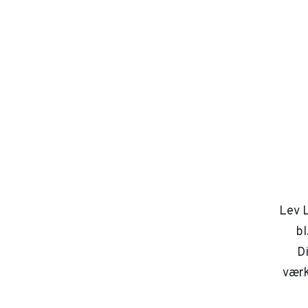
Lev L
bl
D
værk