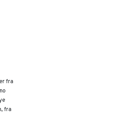
er fra
eno
ye
, fra