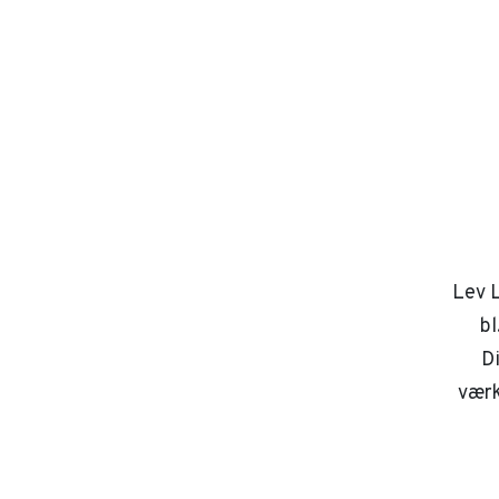
Lev L
bl
D
værk