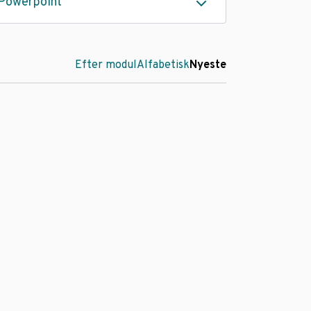
Powerpoint
Efter modul
Alfabetisk
Nyeste