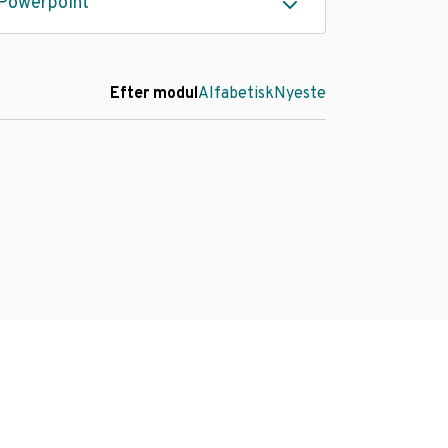
Powerpoint
Efter modul
Alfabetisk
Nyeste