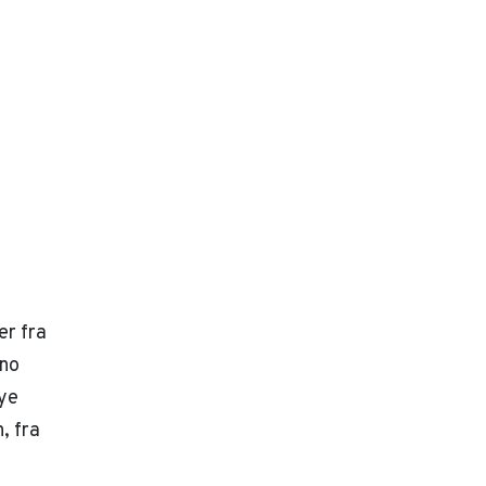
er fra
eno
ye
, fra