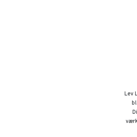
Lev L
bl
D
værk