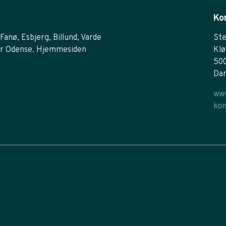
Ko
Fanø, Esbjerg, Billund, Varde
Ste
r Odense. Hjemmesiden
Klø
50
Da
www
kon