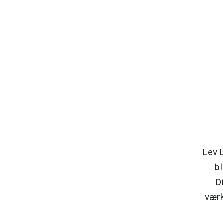
Lev L
bl
D
værk