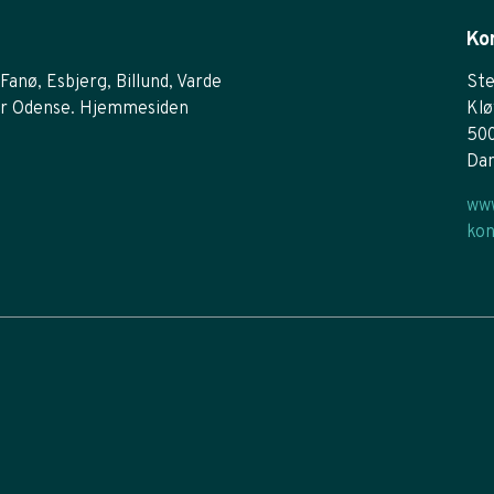
Ko
Fanø, Esbjerg, Billund, Varde
Ste
r Odense. Hjemmesiden
Klø
50
Da
www
kon