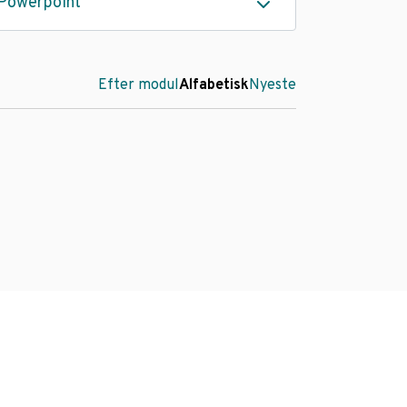
Powerpoint
Efter modul
Alfabetisk
Nyeste