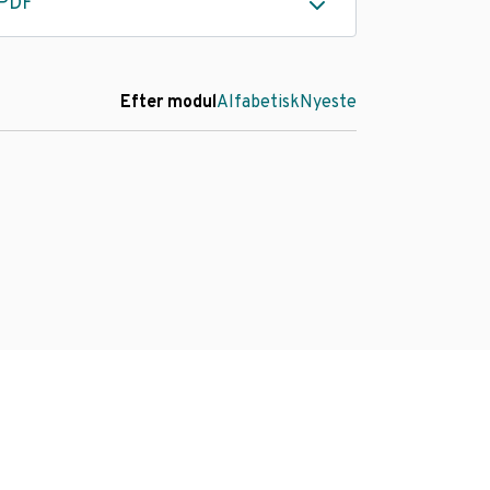
PDF
Efter modul
Alfabetisk
Nyeste