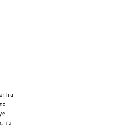
er fra
eno
ye
, fra