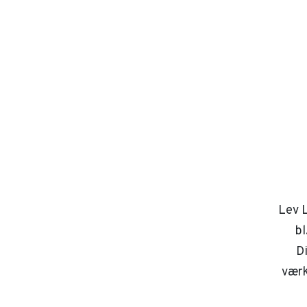
Lev L
bl
D
værk