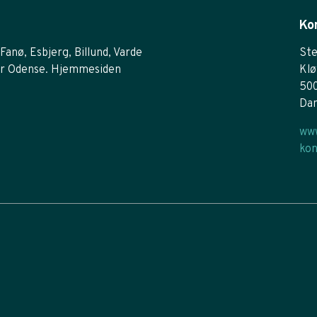
Ko
Fanø, Esbjerg, Billund, Varde
Ste
r Odense. Hjemmesiden
Klø
50
Da
www
kon