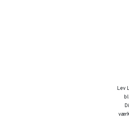
Lev L
bl
D
værk