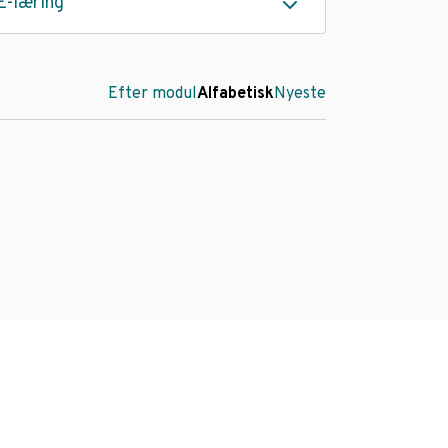
E-læring
Efter modul
Alfabetisk
Nyeste