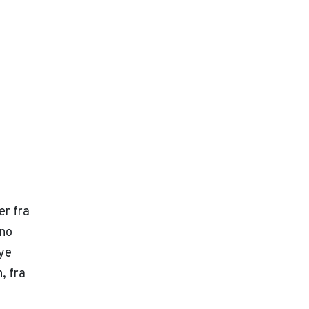
er fra
eno
ye
, fra