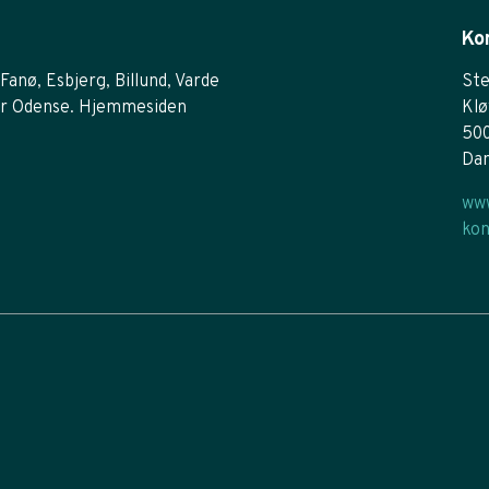
Ko
Fanø, Esbjerg, Billund, Varde
Ste
r Odense. Hjemmesiden
Klø
50
Da
www
kon