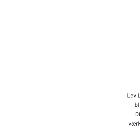
Lev L
bl
D
værk