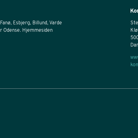
Ko
Fanø, Esbjerg, Billund, Varde
Ste
r Odense. Hjemmesiden
Klø
50
Da
www
kon