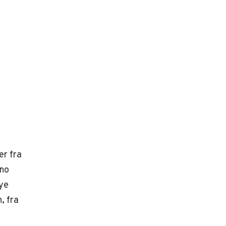
er fra
eno
ye
, fra