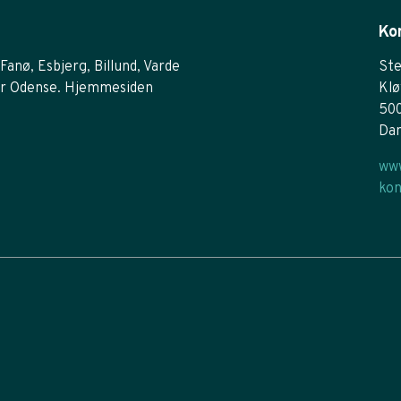
Ko
Fanø, Esbjerg, Billund, Varde
Ste
r Odense. Hjemmesiden
Klø
50
Da
www
kon