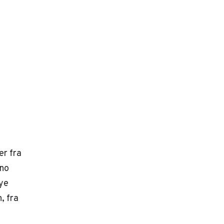
er fra
eno
ye
, fra