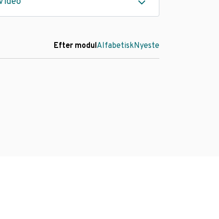
Video
Efter modul
Alfabetisk
Nyeste