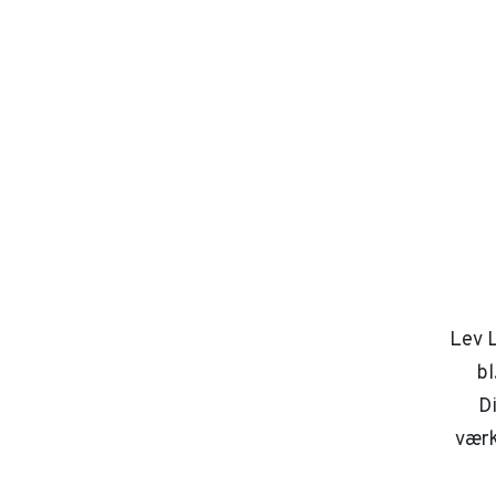
Lev L
bl
D
værk