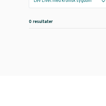
Lev Livet med kronisk sygdom
0 resultater