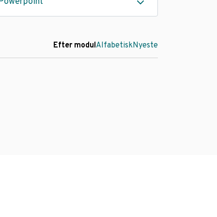
Powerpoint
Efter modul
Alfabetisk
Nyeste