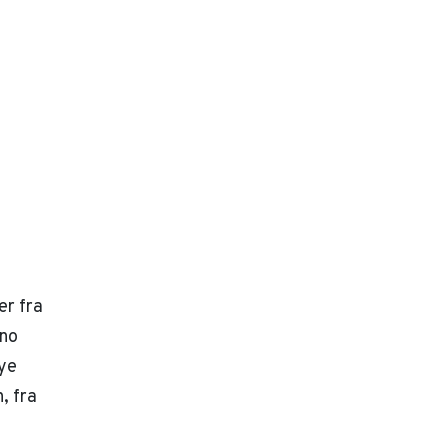
er fra
eno
ye
, fra