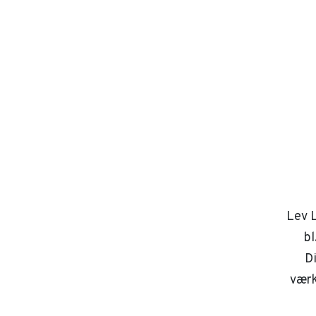
Lev L
bl
D
værk