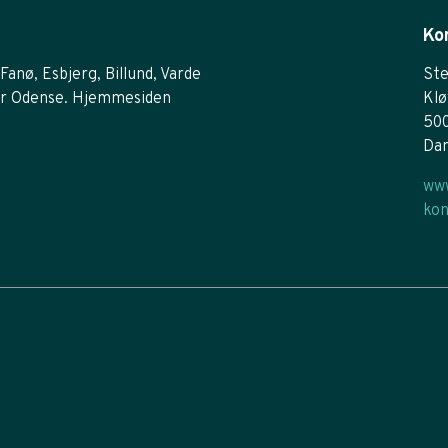
Ko
Fanø, Esbjerg, Billund, Varde
Ste
r Odense. Hjemmesiden
Klø
50
Da
www
kon