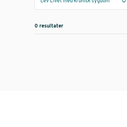
Lev Livet med kronisk sygdom
0 resultater