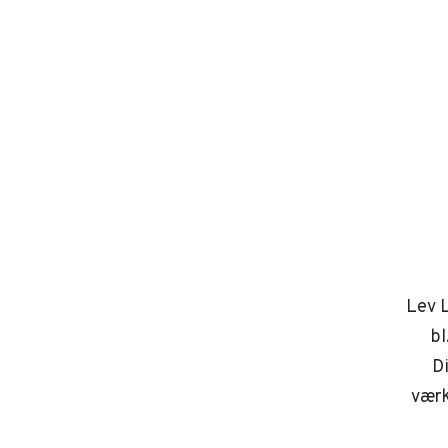
Lev L
bl
D
værk