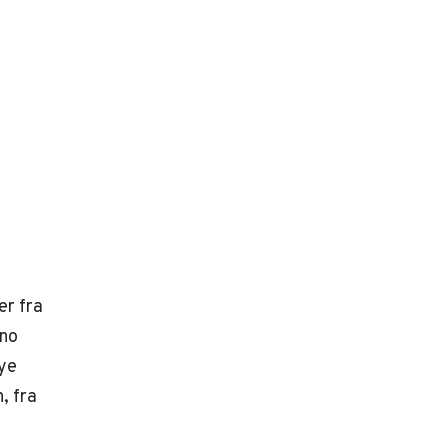
er fra
eno
ye
, fra