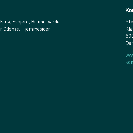
Ko
Fanø, Esbjerg, Billund, Varde
Ste
r Odense. Hjemmesiden
Klø
50
Da
www
kon