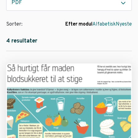
PDF
Sorter:
Efter modul
Alfabetisk
Nyeste
4 resultater