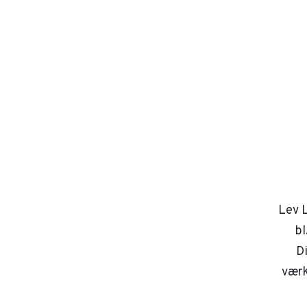
Lev L
bl
D
værk