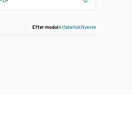
PDF
Efter modul
Alfabetisk
Nyeste