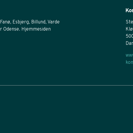
Ko
Fanø, Esbjerg, Billund, Varde
Ste
r Odense. Hjemmesiden
Klø
50
Da
www
kon