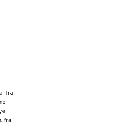
er fra
eno
ye
, fra