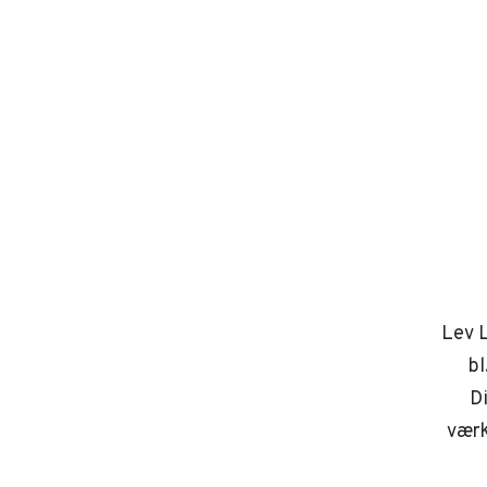
Lev L
bl
D
værk