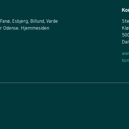
Ko
Fanø, Esbjerg, Billund, Varde
Ste
r Odense. Hjemmesiden
Klø
50
Da
www
kon