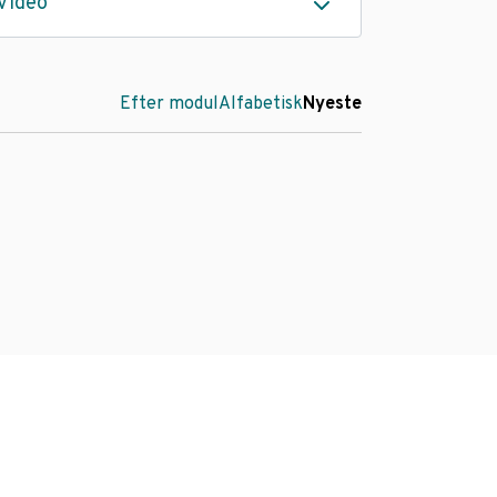
Video
Efter modul
Alfabetisk
Nyeste