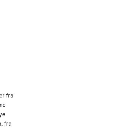
er fra
eno
ye
, fra