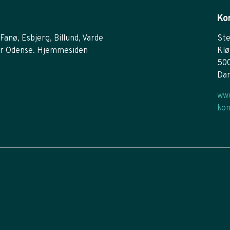
Ko
Fanø, Esbjerg, Billund, Varde
Ste
r Odense. Hjemmesiden
Klø
50
Da
www
kon