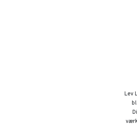
Lev L
bl
D
værk