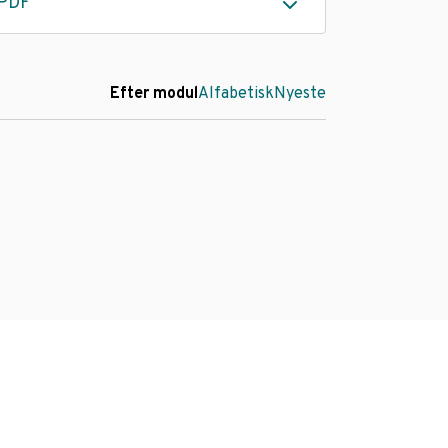
PDF
Efter modul
Alfabetisk
Nyeste