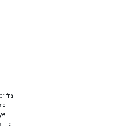
er fra
eno
ye
, fra