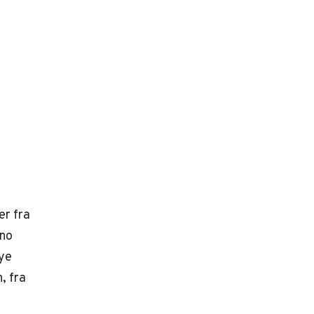
er fra
eno
ye
, fra