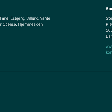
Ko
Fanø, Esbjerg, Billund, Varde
Ste
r Odense. Hjemmesiden
Klø
50
Da
www
kon