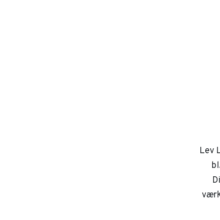
Lev L
bl
D
værk