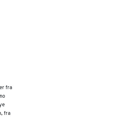
er fra
eno
ye
, fra