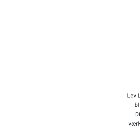
Lev L
bl
D
værk