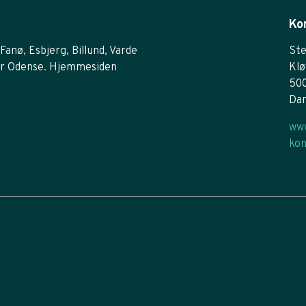
Ko
Fanø, Esbjerg, Billund, Varde
Ste
r Odense. Hjemmesiden
Klø
50
Da
www
kon