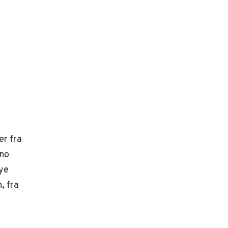
er fra
eno
ye
, fra