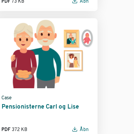
PDF
73 KB
Åbn
Case
Pensionisterne Carl og Lise
PDF
372 KB
Åbn