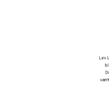
Lev L
bl
D
værk