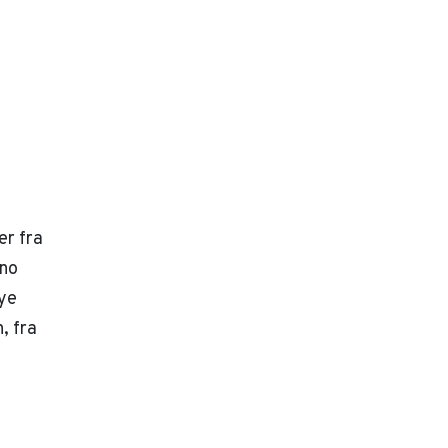
er fra
eno
ye
, fra