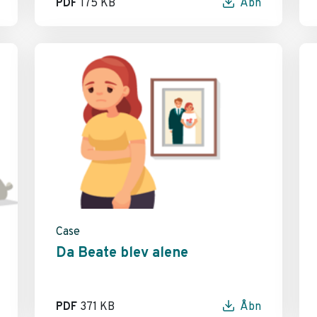
PDF
175 KB
Åbn
Case
Da Beate blev alene
PDF
371 KB
Åbn