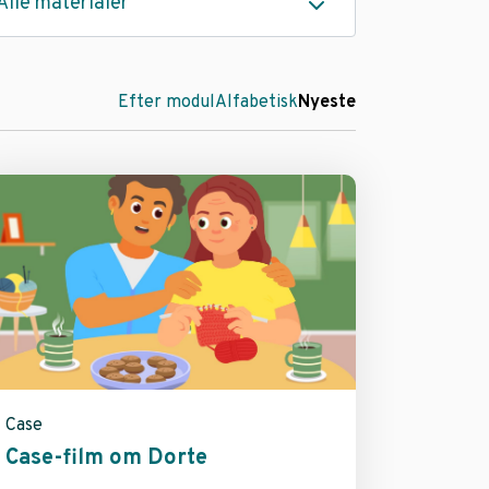
Alle materialer
Efter modul
Alfabetisk
Nyeste
Case
Case-film om Dorte