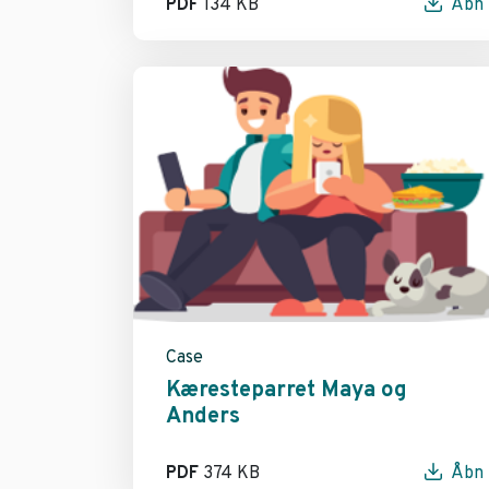
PDF
134 KB
Åbn
Case
Kæresteparret Maya og
Anders
PDF
374 KB
Åbn