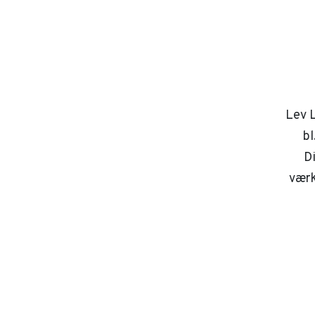
Lev L
bl
D
værk