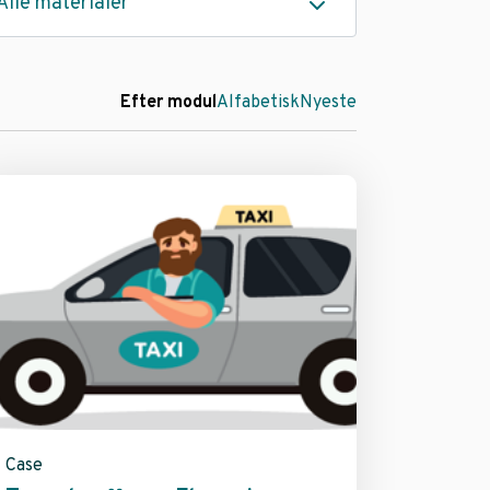
Alle materialer
Efter modul
Alfabetisk
Nyeste
Case