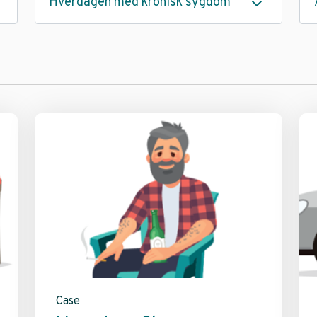
Hverdagen med kronisk sygdom
Case