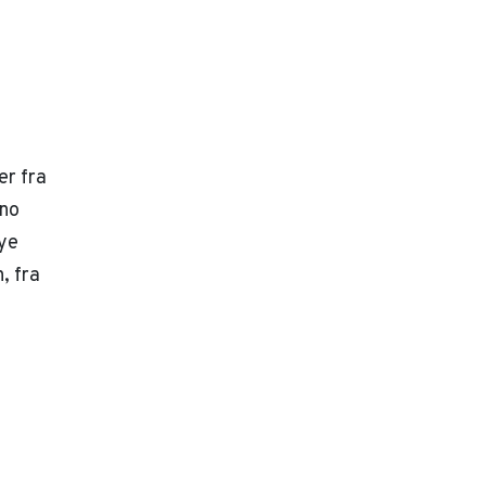
er fra
eno
ye
, fra